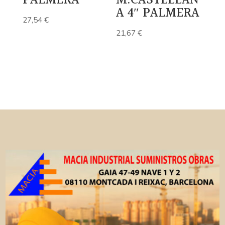
PALMERA
M.CASTELLAN
A 4″ PALMERA
27,54
€
21,67
€