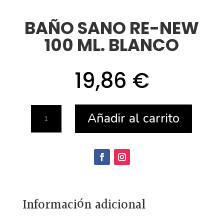
BAÑO SANO RE-NEW
100 ML. BLANCO
19,86
€
BAÑO
Añadir al carrito
SANO
RE-
NEW
100
ML.
Información adicional
BLANCO
cantidad