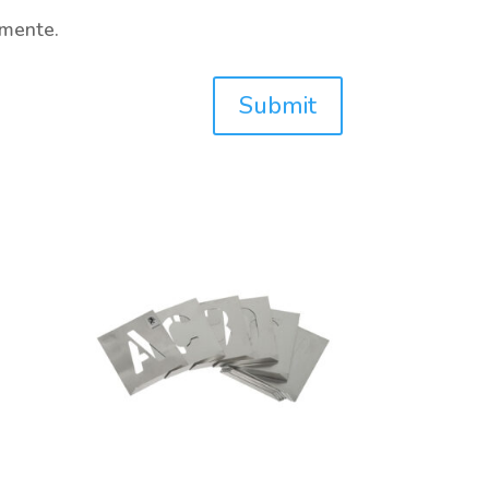
omente.
Submit