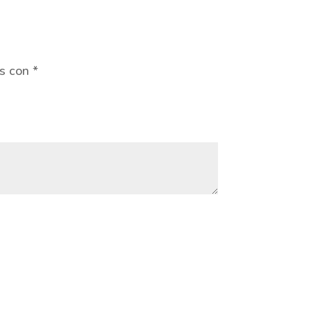
os con
*