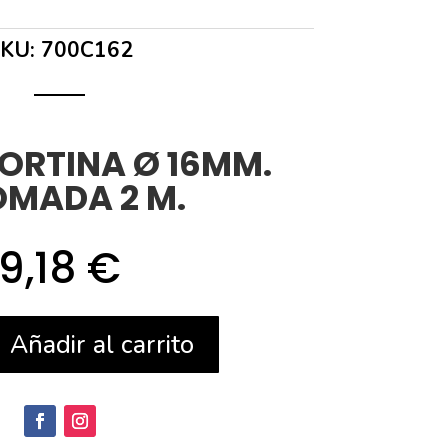
SKU:
700C162
ORTINA Ø 16MM.
MADA 2 M.
9,18
€
Añadir al carrito