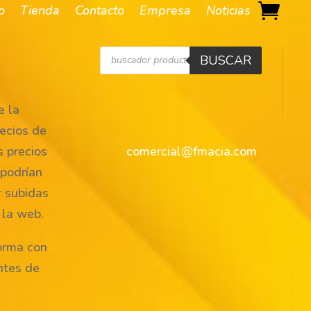
io
Tienda
Contacto
Empresa
Noticias
Búsqueda
BUSCAR
de
productos
 la
ecios de
s precios
comercial@fmacia.com
 podrían
r subidas
 la web.
orma con
ntes de