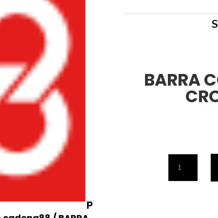
BARRA C
CRO
BARRA
CORTINA
Ø
p
16MM.
s cadena88
/ BARRA