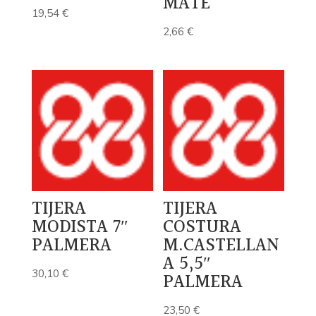
MATE
19,54
€
2,66
€
TIJERA
TIJERA
MODISTA 7″
COSTURA
PALMERA
M.CASTELLAN
A 5,5″
30,10
€
PALMERA
23,50
€