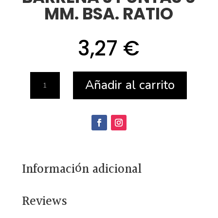
MM. BSA. RATIO
3,27
€
BARRENA
Añadir al carrito
3
PUNTAS
6
MM.
BSA.
Información adicional
RATIO
cantidad
Reviews