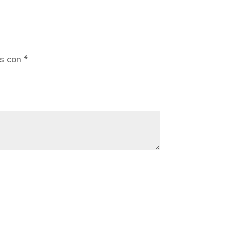
os con
*