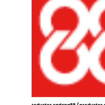
roductos cadena88
/
productos