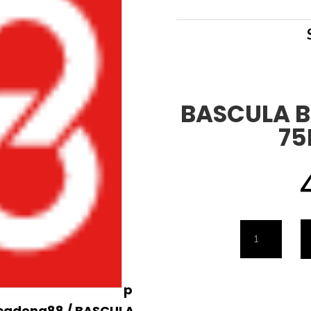
BASCULA B
75
BASCULA
BAÑO
BODYFAT
p
BF-
 cadena88
/ BASCULA