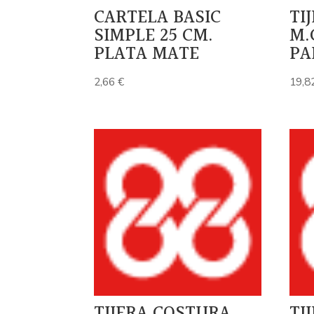
CARTELA BASIC
TI
SIMPLE 25 CM.
M.
PLATA MATE
PA
2,66
€
19,8
TIJERA COSTURA
TI