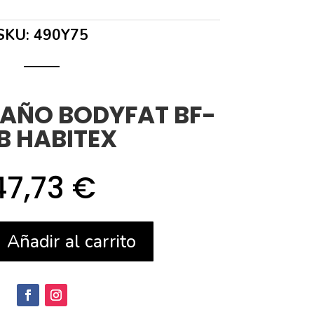
SKU:
490Y75
AÑO BODYFAT BF-
B HABITEX
47,73
€
Añadir al carrito