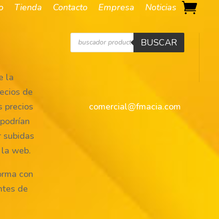
io
Tienda
Contacto
Empresa
Noticias
Búsqueda
BUSCAR
de
productos
 la
ecios de
s precios
comercial@fmacia.com
 podrían
r subidas
 la web.
orma con
ntes de