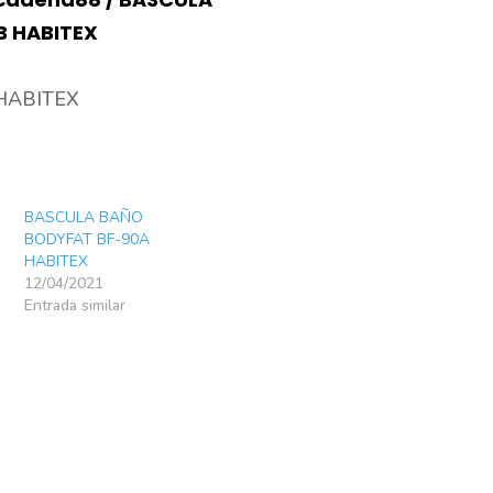
75B
B HABITEX
HABITEX
cantidad
HABITEX
BASCULA BAÑO
BODYFAT BF-90A
HABITEX
12/04/2021
Entrada similar