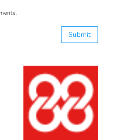
omente.
Submit