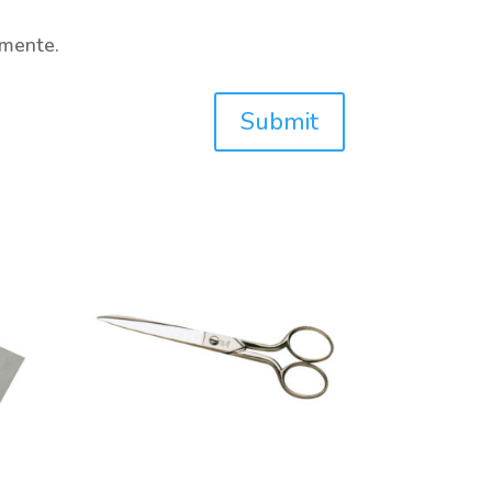
omente.
Submit