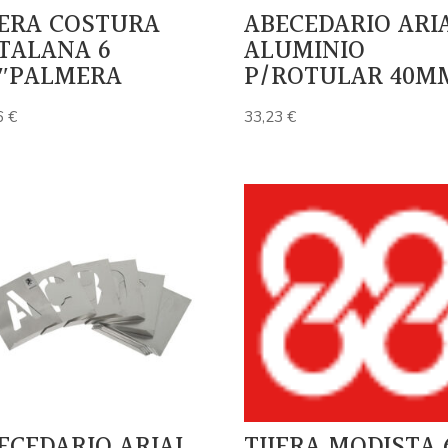
JERA COSTURA
ABECEDARIO ARI
TALANA 6
ALUMINIO
2″PALMERA
P/ROTULAR 40M
6
€
33,23
€
ECEDARIO ARIAL
TIJERA MODISTA 