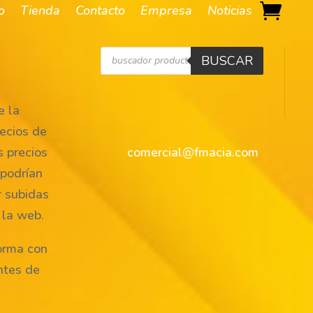
io
Tienda
Contacto
Empresa
Noticias
Búsqueda
BUSCAR
de
productos
 la
ecios de
s precios
comercial@fmacia.com
 podrían
r subidas
 la web.
orma con
ntes de