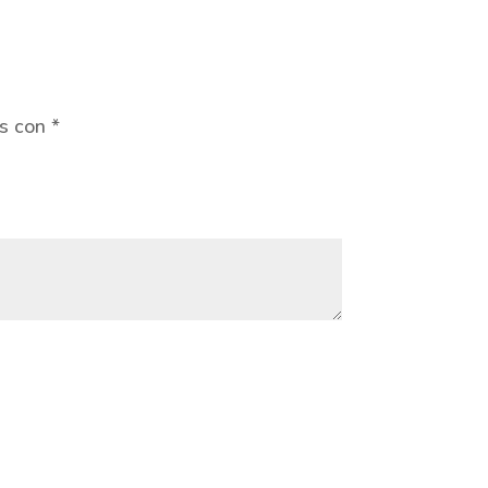
os con
*