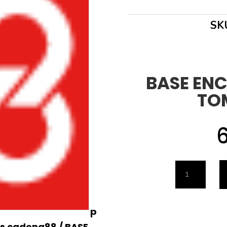
SK
BASE ENC
TO
BASE
ENCHUFE
MULTIPLE
p
4
os cadena88
/ BASE