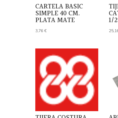
CARTELA BASIC
TI
SIMPLE 40 CM.
CA
PLATA MATE
1/
3,76
€
25,1
TIJERA COSTURA
AB