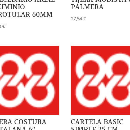
UMINIO
PALMERA
ROTULAR 60MM
27,54
€
0
€
JERA COSTURA
CARTELA BASIC
TALANA 6″
SIMPLE 25 CM.