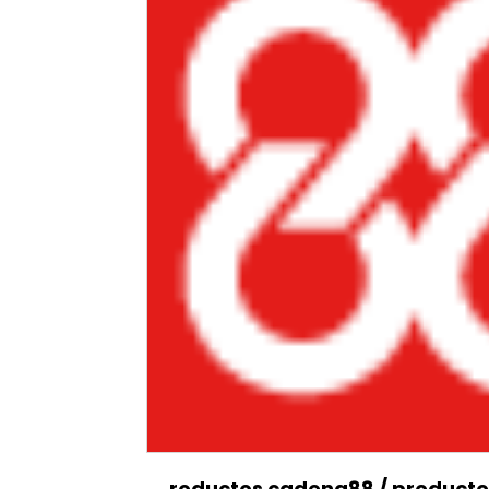
roductos cadena88
/
product