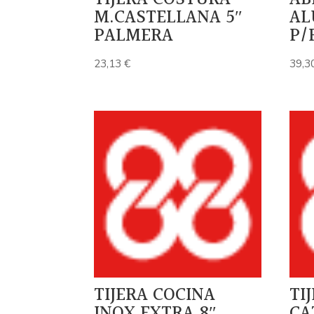
M.CASTELLANA 5″
AL
PALMERA
P/
23,13
€
39,3
TIJERA COCINA
TI
INOX.EXTRA 8″
CA