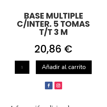
BASE MULTIPLE
C/INTER. 5 TOMAS
T/T 3 M
20,86
€
BASE
Añadir al carrito
MULTIPLE
C/INTER.
5
TOMAS
T/T
3