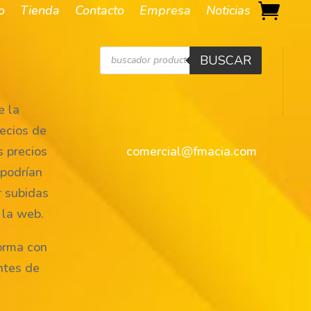
io
Tienda
Contacto
Empresa
Noticias
Búsqueda
BUSCAR
de
productos
 la
ecios de
s precios
comercial@fmacia.com
 podrían
r subidas
 la web.
orma con
ntes de