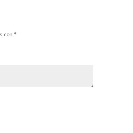
os con
*