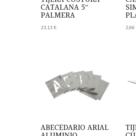
CATALANA 5″
SI
PALMERA
PL
23,13
€
2,66
ABECEDARIO ARIAL
TI
ALUMINIO
CU