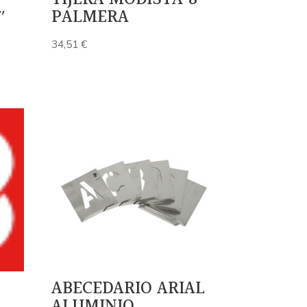
″
PALMERA
34,51
€
ABECEDARIO ARIAL
ALUMINIO