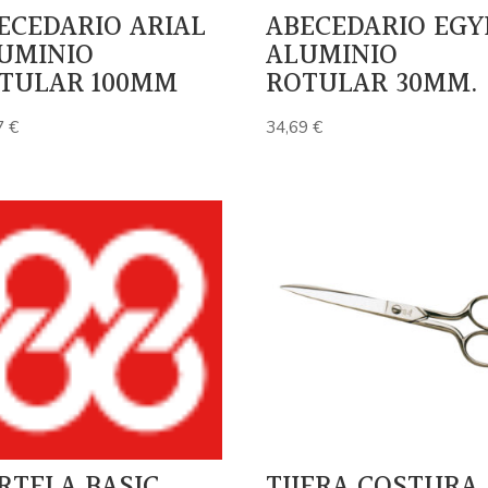
ECEDARIO ARIAL
ABECEDARIO EGY
UMINIO
ALUMINIO
TULAR 100MM
ROTULAR 30MM.
7
€
34,69
€
RTELA BASIC
TIJERA COSTURA