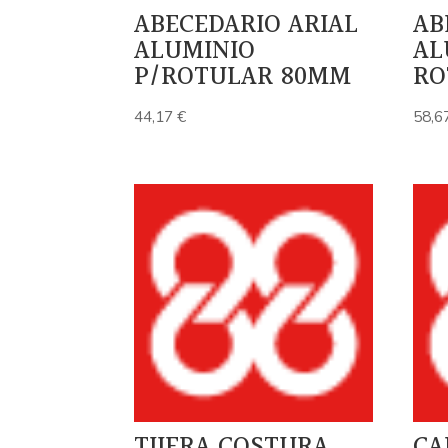
ABECEDARIO ARIAL
AB
ALUMINIO
AL
P/ROTULAR 80MM
RO
44,17
€
58,6
TIJERA COSTURA
CA