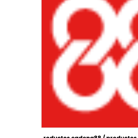
roductos cadena88
/
productos