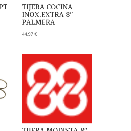
PT
TIJERA COCINA
INOX.EXTRA 8″
PALMERA
44,97
€
TIJERA MODISTA 8″