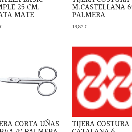
MPLE 25 CM.
M.CASTELLANA 6
ATA MATE
PALMERA
€
19,82
€
JERA CORTA UÑAS
TIJERA COSTURA
RVA 4″ PALMERA
CATALANA 6