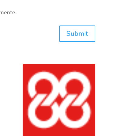
omente.
Submit