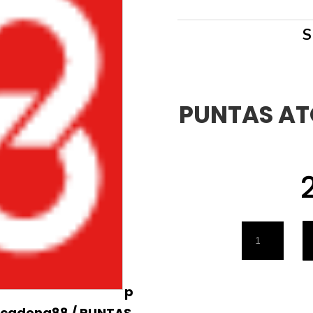
S
PUNTAS AT
PUNTAS
ATORNILL
JGO.18
p
RATIO
 cadena88
/ PUNTAS