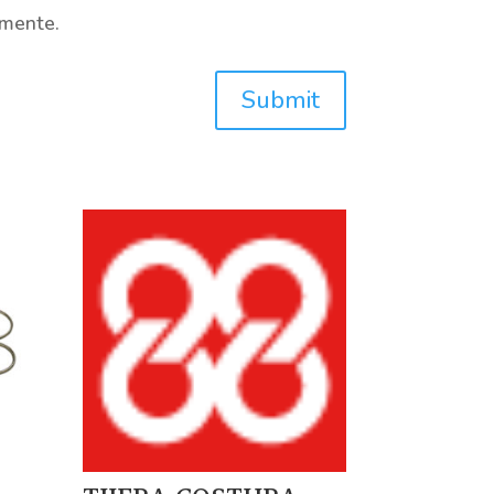
omente.
Submit