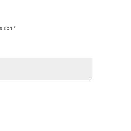
os con
*