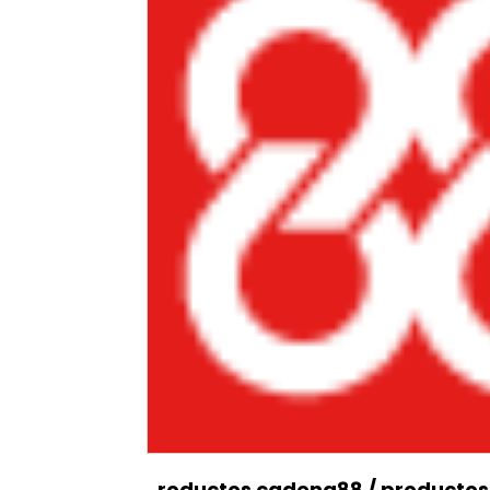
roductos cadena88
/
producto