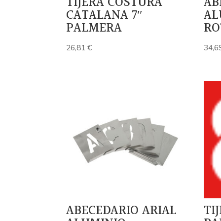
TIJERA COSTURA
AB
CATALANA 7″
AL
PALMERA
RO
26,81
€
34,6
ABECEDARIO ARIAL
TI