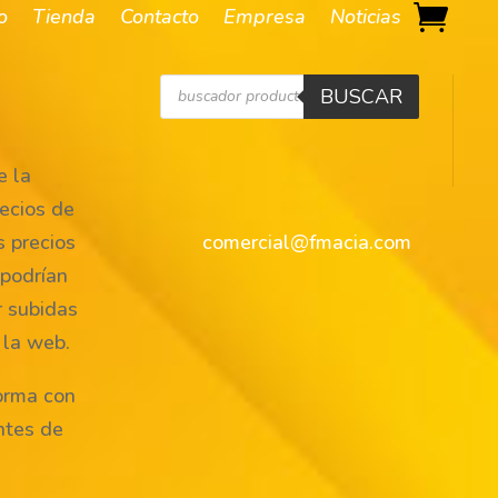
io
Tienda
Contacto
Empresa
Noticias
Búsqueda
BUSCAR
de
productos
 la
ecios de
s precios
comercial@fmacia.com
 podrían
r subidas
 la web.
orma con
ntes de