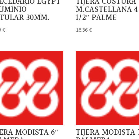
ECEDARIO EGYPT
TIJERA COSTURA
UMINIO
M.CASTELLANA 4
TULAR 30MM.
1/2″ PALME
9
€
18,36
€
JERA MODISTA 6″
TIJERA MODISTA 