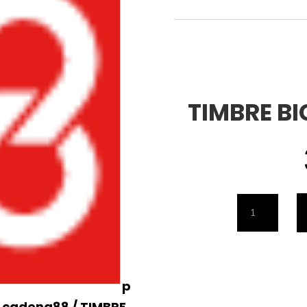
TIMBRE BI
TIMBRE
BICICLETA
PATINETE
cantidad
p
s cadena88
/ TIMBRE