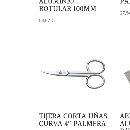
ALUMINIO
PA
ROTULAR 100MM
27,5
58,67
€
TIJERA CORTA UÑAS
AB
CURVA 4″ PALMERA
AL