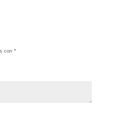
os con
*