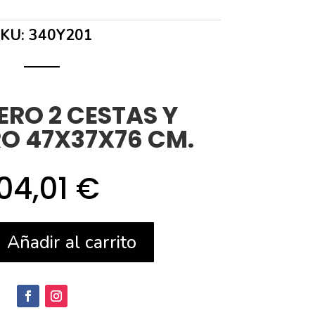
SKU:
340Y201
ERO 2 CESTAS Y
RO 47X37X76 CM.
04,01
€
O
Añadir al carrito