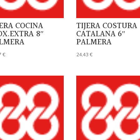
JERA COCINA
TIJERA COSTURA
OX.EXTRA 8″
CATALANA 6″
LMERA
PALMERA
7
€
24,43
€