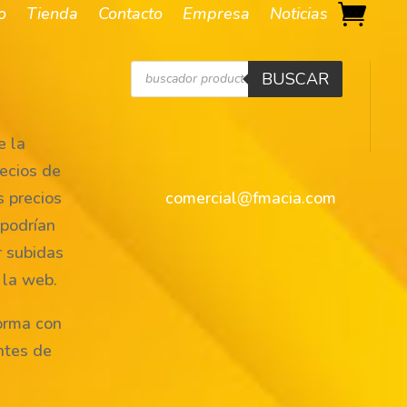
io
Tienda
Contacto
Empresa
Noticias
Búsqueda
BUSCAR
de
productos
 la
ecios de
s precios
comercial@fmacia.com
 podrían
r subidas
 la web.
orma con
ntes de