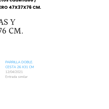
BOTELLER
ERO 47X37X76 CM.
47X37X76
CM.
AS Y
cantidad
76 CM.
PARRILLA DOBLE.
CESTA 26 X31 CM
12/04/2021
Entrada similar