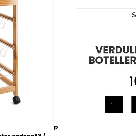
VERDUL
BOTELLE
1
VERDULER
2
CESTAS
p
Y
ctos cadena88
/