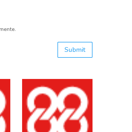
omente.
Submit