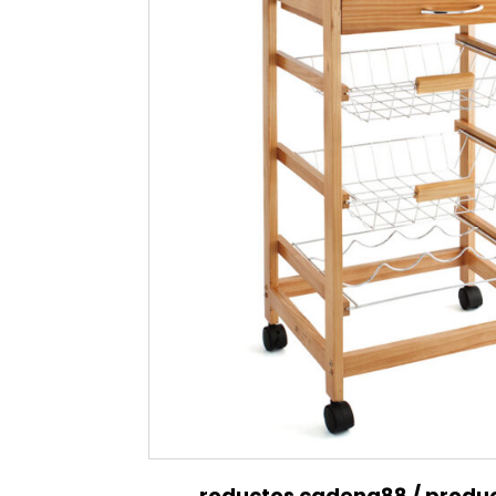
roductos cadena88
/
produ