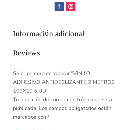
2
METROS
100X10
Información adicional
5
UD
cantidad
Reviews
Sé el primero en valorar “VINILO
ADHESIVO ANTIDESLIZANTE 2 METROS
100X10 5 UD”
Tu dirección de correo electrónico no será
publicada.
Los campos obligatorios están
marcados con
*