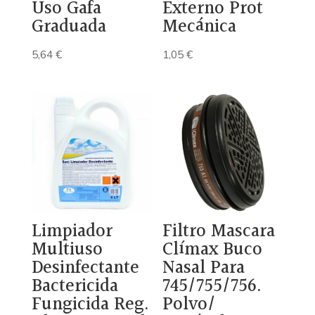
Uso Gafa
Externo Prot
Graduada
Mecánica
5,64
€
1,05
€
Limpiador
Filtro Mascara
Multiuso
Clímax Buco
Desinfectante
Nasal Para
Bactericida
745/755/756.
Fungicida Reg.
Polvo/