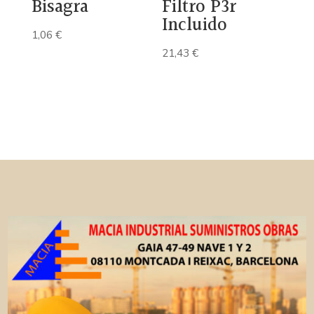
Bisagra
Filtro P3r
Incluido
1,06
€
21,43
€