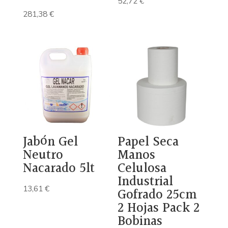
52,72
€
281,38
€
Jabón Gel
Papel Seca
Neutro
Manos
Nacarado 5lt
Celulosa
Industrial
13,61
€
Gofrado 25cm
2 Hojas Pack 2
Bobinas