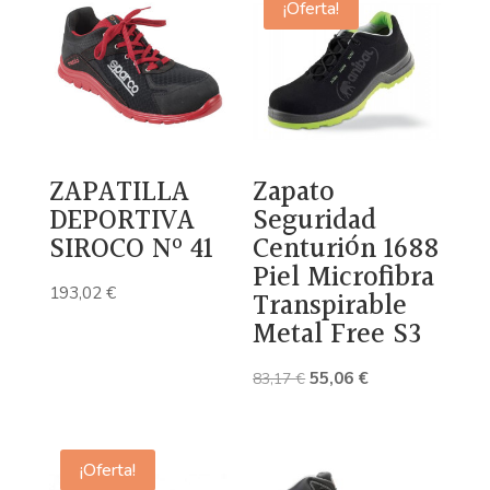
¡Oferta!
ZAPATILLA
Zapato
DEPORTIVA
Seguridad
SIROCO Nº 41
Centurión 1688
Piel Microfibra
193,02
€
Transpirable
Metal Free S3
El
El
55,06
€
83,17
€
precio
precio
original
actual
era:
es:
¡Oferta!