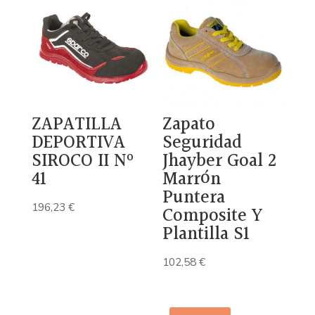
era:
es:
83,40 €.
54,21 €.
ZAPATILLA
Zapato
DEPORTIVA
Seguridad
SIROCO II Nº
Jhayber Goal 2
41
Marrón
Puntera
196,23
€
Composite Y
Plantilla S1
102,58
€