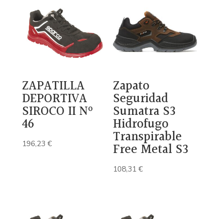
era:
es:
213,24 €.
126,32 €.
ZAPATILLA
Zapato
DEPORTIVA
Seguridad
SIROCO II Nº
Sumatra S3
46
Hidrofugo
Transpirable
196,23
€
Free Metal S3
108,31
€