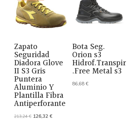
83,17 €.
55,06 €.
Zapato
Bota Seg.
Seguridad
Orion s3
Diadora Glove
Hidrof.Transpir
II S3 Gris
.Free Metal s3
Puntera
86,68
€
Aluminio Y
Plantilla Fibra
Antiperforante
El
El
126,32
€
213,24
€
precio
precio
original
actual