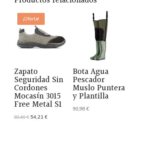
Productos relacionados
¡Oferta!
Zapato
Bota Agua
Seguridad Sin
Pescador
Cordones
Muslo Puntera
Mocasín 3015
y Plantilla
Free Metal S1
90,98
€
El
El
54,21
€
83,40
€
precio
precio
original
actual