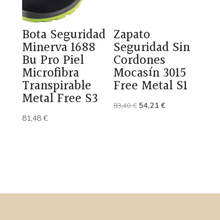
Bota Seguridad
Zapato
Minerva 1688
Seguridad Sin
Bu Pro Piel
Cordones
Microfibra
Mocasín 3015
Transpirable
Free Metal S1
Metal Free S3
El
El
54,21
€
83,40
€
precio
precio
81,48
€
original
actual
era:
es:
83,40 €.
54,21 €.