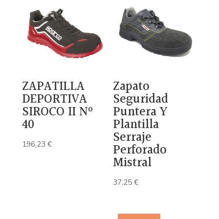
era:
es:
44,77 €.
22,02 €.
ZAPATILLA
Zapato
DEPORTIVA
Seguridad
SIROCO II Nº
Puntera Y
40
Plantilla
Serraje
196,23
€
Perforado
Mistral
37,25
€