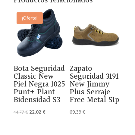
Productos relacionados
¡Oferta!
Bota Seguridad
Zapato
Classic New
Seguridad 3191
Piel Negra 1025
New Jimmy
Punt+ Plant
Plus Serraje
Bidensidad S3
Free Metal S1p
El
El
22,02
€
69,39
€
44,77
€
precio
precio
original
actual