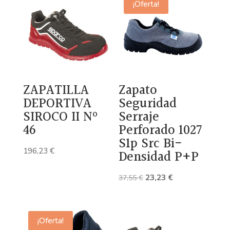
¡Oferta!
ZAPATILLA
Zapato
DEPORTIVA
Seguridad
SIROCO II Nº
Serraje
46
Perforado 1027
S1p Src Bi-
196,23
€
Densidad P+P
El
El
23,23
€
37,55
€
precio
precio
original
actual
era:
es:
¡Oferta!