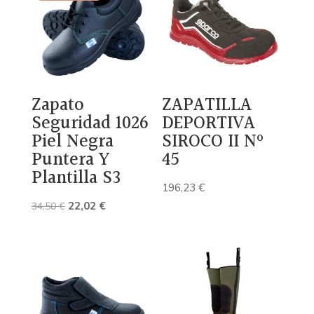
37,55 €.
23,23 €.
Zapato
ZAPATILLA
Seguridad 1026
DEPORTIVA
Piel Negra
SIROCO II Nº
Puntera Y
45
Plantilla S3
196,23
€
El
El
22,02
€
34,50
€
precio
precio
original
actual
era:
es:
34,50 €.
22,02 €.