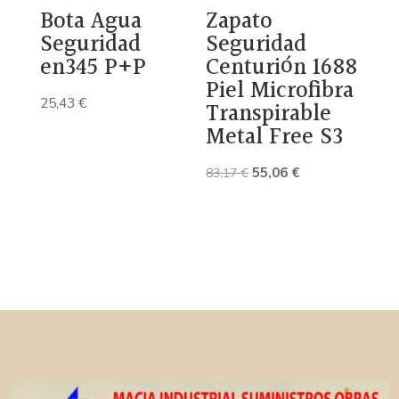
Bota Agua
Zapato
Seguridad
Seguridad
en345 P+P
Centurión 1688
Piel Microfibra
25,43
€
Transpirable
Metal Free S3
El
El
55,06
€
83,17
€
precio
precio
original
actual
era:
es:
83,17 €.
55,06 €.