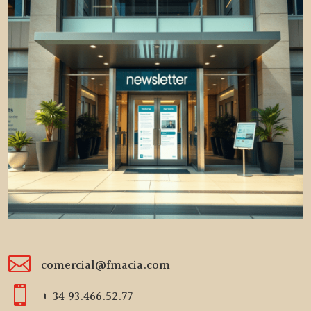

comercial@fmacia.com

+ 34 93.466.52.77