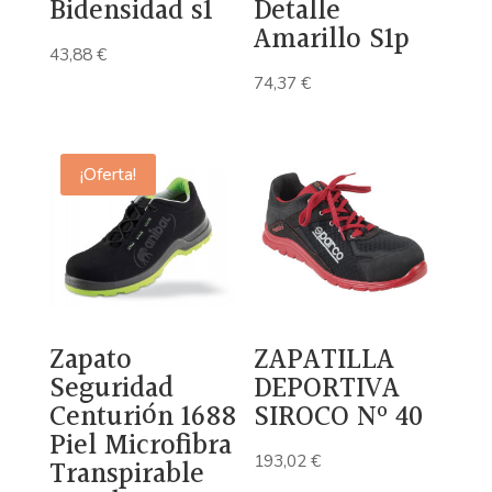
Bidensidad s1
Detalle
Amarillo S1p
43,88
€
74,37
€
¡Oferta!
Zapato
ZAPATILLA
Seguridad
DEPORTIVA
Centurión 1688
SIROCO Nº 40
Piel Microfibra
193,02
€
Transpirable