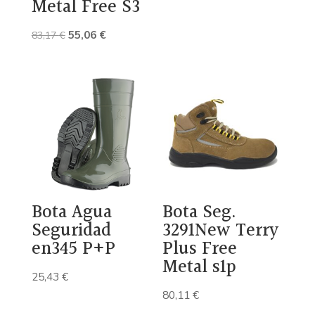
Metal Free S3
El
El
55,06
€
83,17
€
precio
precio
original
actual
era:
es:
83,17 €.
55,06 €.
Bota Agua
Bota Seg.
Seguridad
3291New Terry
en345 P+P
Plus Free
Metal s1p
25,43
€
80,11
€