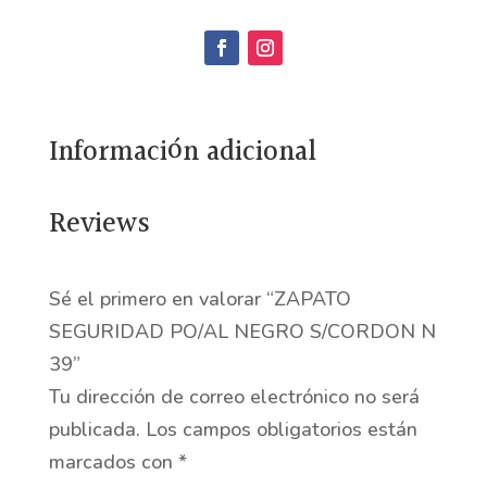
PO/AL
NEGRO
S/CORDON
N
Información adicional
39
cantidad
Reviews
Sé el primero en valorar “ZAPATO
SEGURIDAD PO/AL NEGRO S/CORDON N
39”
Tu dirección de correo electrónico no será
publicada.
Los campos obligatorios están
marcados con
*