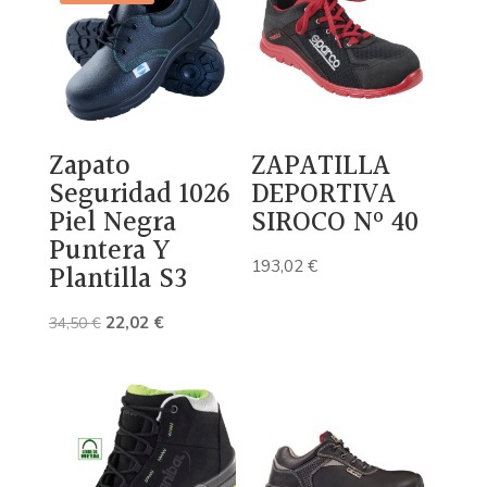
Zapato
ZAPATILLA
Seguridad 1026
DEPORTIVA
Piel Negra
SIROCO Nº 40
Puntera Y
193,02
€
Plantilla S3
El
El
22,02
€
34,50
€
precio
precio
original
actual
era:
es:
34,50 €.
22,02 €.