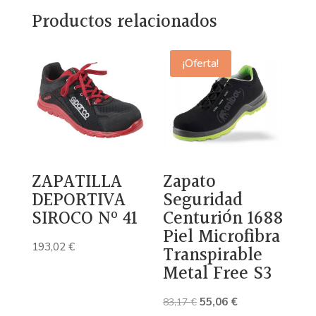
Productos relacionados
¡Oferta!
ZAPATILLA
Zapato
DEPORTIVA
Seguridad
SIROCO Nº 41
Centurión 1688
Piel Microfibra
193,02
€
Transpirable
Metal Free S3
El
El
55,06
€
83,17
€