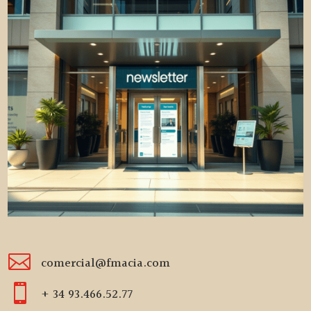

comercial@fmacia.com

+ 34 93.466.52.77