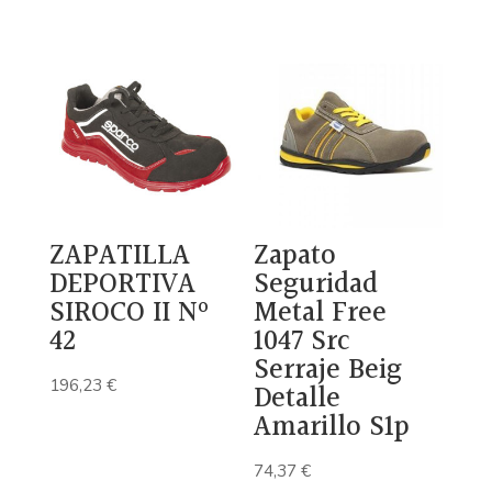
precio
precio
original
actual
era:
es:
83,17 €.
55,06 €.
ZAPATILLA
Zapato
DEPORTIVA
Seguridad
SIROCO II Nº
Metal Free
42
1047 Src
Serraje Beig
196,23
€
Detalle
Amarillo S1p
74,37
€