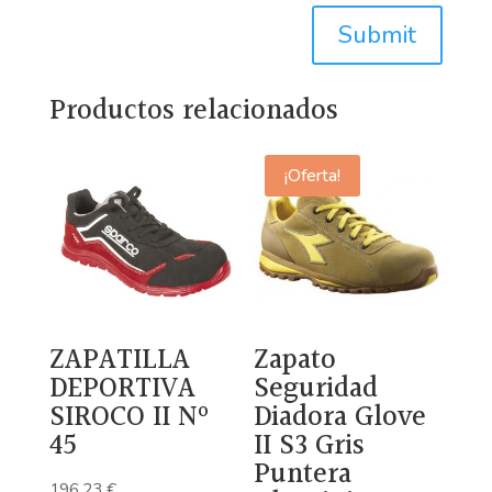
Submit
Productos relacionados
¡Oferta!
ZAPATILLA
Zapato
DEPORTIVA
Seguridad
SIROCO II Nº
Diadora Glove
45
II S3 Gris
Puntera
196,23
€