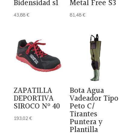
Bidensidad s1
Metal Free S3
43,88
€
81,48
€
ZAPATILLA
Bota Agua
DEPORTIVA
Vadeador Tipo
SIROCO Nº 40
Peto C/
Tirantes
193,02
€
Puntera y
Plantilla