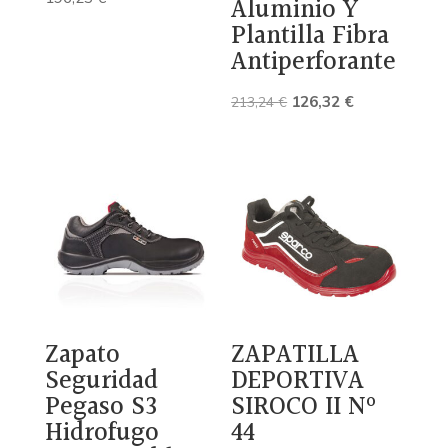
Aluminio Y
Plantilla Fibra
Antiperforante
El
El
126,32
€
213,24
€
precio
precio
original
actual
era:
es:
213,24 €.
126,32 €.
Zapato
ZAPATILLA
Seguridad
DEPORTIVA
Pegaso S3
SIROCO II Nº
Hidrofugo
44