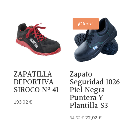
¡Oferta!
ZAPATILLA
Zapato
DEPORTIVA
Seguridad 1026
SIROCO Nº 41
Piel Negra
Puntera Y
193,02
€
Plantilla S3
El
El
22,02
€
34,50
€
precio
precio
original
actual